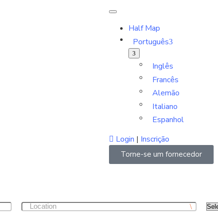
Half Map
Português
Inglês
Francês
Alemão
Italiano
Espanhol
Login
|
Inscrição
Torne-se um fornecedor