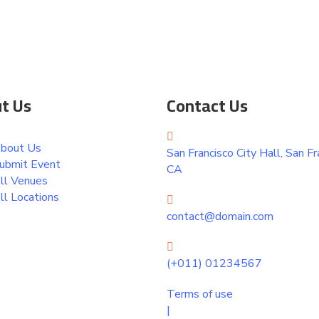
t Us
Contact Us
bout Us
San Francisco City Hall, San Fr
ubmit Event
CA
ll Venues
ll Locations
contact@domain.com
(+011) 01234567
Terms of use
|