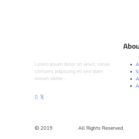
Abou
Lorem ipsum dolor sit amet, conse
A
ctetuers adipiscing eli sed diam
S
nonum nibhie…
A
A
© 2019
ovatheme
. All Rights Reserved.