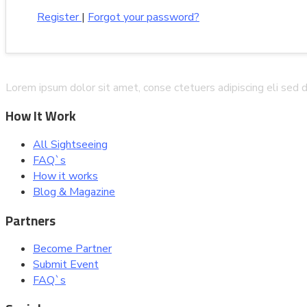
Register
|
Forgot your password?
Lorem ipsum dolor sit amet, conse ctetuers adipiscing eli sed
How It Work
All Sightseeing
FAQ`s
How it works
Blog & Magazine
Partners
Become Partner
Submit Event
FAQ`s