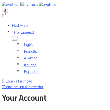
Half Map
Português
Inglês
Francês
Alemão
Italiano
Espanhol
Login
|
Inscrição
Torne-se um fornecedor
Your Account