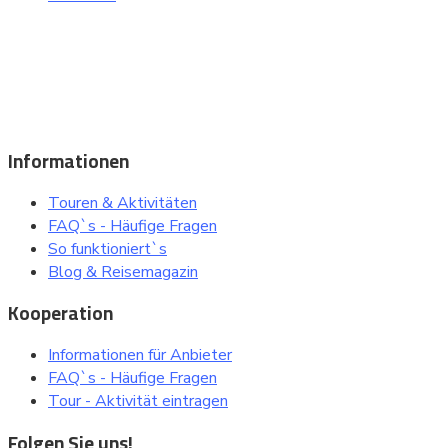
Beliebte Reiseziele, Städte, Sehenswürdigkeiten und
besuchenswerte Orte bei einer Sightseeing Tour oder einem
Ausflug entdecken ..
Informationen
Touren & Aktivitäten
FAQ`s - Häufige Fragen
So funktioniert`s
Blog & Reisemagazin
Kooperation
Informationen für Anbieter
FAQ`s - Häufige Fragen
Tour - Aktivität eintragen
Folgen Sie uns!