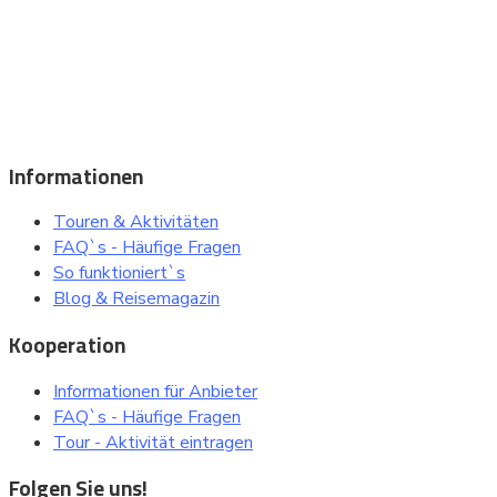
Beliebte Reiseziele, Städte, Sehenswürdigkeiten und
besuchenswerte Orte bei einer Sightseeing Tour oder einem
Ausflug entdecken ..
Informationen
Touren & Aktivitäten
FAQ`s - Häufige Fragen
So funktioniert`s
Blog & Reisemagazin
Kooperation
Informationen für Anbieter
FAQ`s - Häufige Fragen
Tour - Aktivität eintragen
Folgen Sie uns!