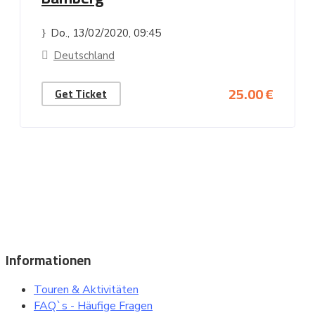
Do., 13/02/2020
, 09:45
Deutschland
25.00 €
Get Ticket
Beliebte Reiseziele, Städte, Sehenswürdigkeiten und
besuchenswerte Orte bei einer Sightseeing Tour oder einem
Ausflug entdecken ..
Informationen
Touren & Aktivitäten
FAQ`s - Häufige Fragen